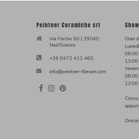
Peintner Ceramiche srl
Show
Via Förche 50 | 39040
Orari d
Naz/Sciaves
Lunedì
08:00
+39 0472 412 465
13:00
Venerd
info@peintner-fliesen.com
08:00
13:00
Consu
appun
Direzi