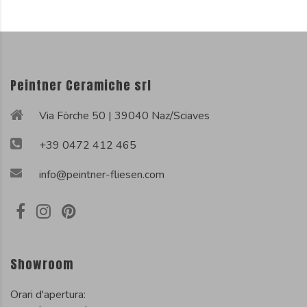
Peintner Ceramiche srl
Via Förche 50 | 39040 Naz/Sciaves
+39 0472 412 465
info@peintner-fliesen.com
Showroom
Orari d'apertura: