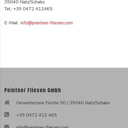
39040 Natz/Schabs
Tel.:
+39 0472 412465
E-Mail:
info@peintner-fliesen.com
Peintner Fliesen Gmbh
Gewerbezone Förche 50 | 39040 Natz/Schabs
+39 0472 412 465
info@peintner-fliesen.com