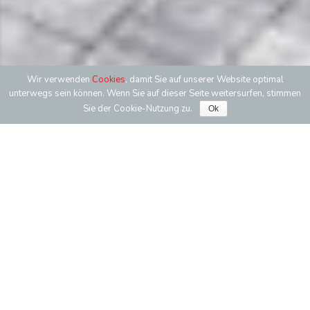
Wir verwenden
Cookies
, damit Sie auf unserer Website optimal
Phone Nu
E
unterwegs sein können. Wenn Sie auf dieser Seite weitersurfen, stimmen
Sie der Cookie-Nutzung zu.
Ok
EINE BODENSTÄNDIGE ANGELEGENHEIT
Peintner – Fliesen und