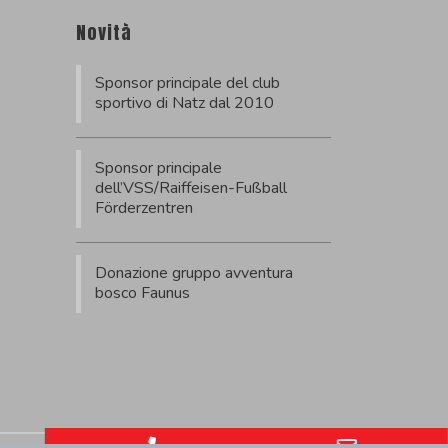
Novità
Sponsor principale del club
sportivo di Natz dal 2010
Sponsor principale
dell’VSS/Raiffeisen-Fußball
Förderzentren
Donazione gruppo avventura
bosco Faunus
Phone Number for calling
Email Ad