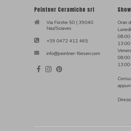
Peintner Ceramiche srl
Show
Via Förche 50 | 39040
Orari d
Naz/Sciaves
Lunedì
08:00
+39 0472 412 465
13:00
Venerd
info@peintner-fliesen.com
08:00
13:00
Consu
appun
Direzi