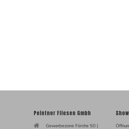
Peintner Fliesen Gmbh
Show
Gewerbezone Förche 50 |
Öffnun