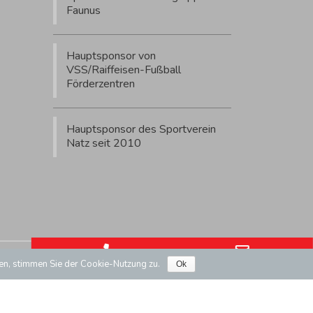
Faunus
Hauptsponsor von
VSS/Raiffeisen-Fußball
Förderzentren
Hauptsponsor des Sportverein
Natz seit 2010
Phone Number for calling
Email Ad
Mwst Nr/P. IVA.: IT02732080219
fen, stimmen Sie der Cookie-Nutzung zu.
Ok