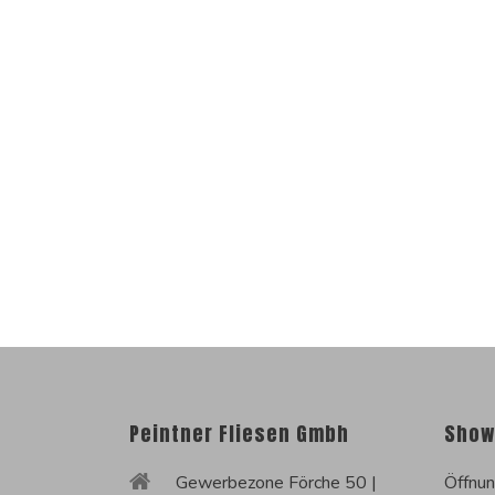
Peintner Fliesen Gmbh
Show
Gewerbezone Förche 50 |
Öffnun