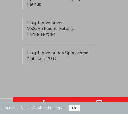
Faunus
Hauptsponsor von
VSS/Raiffeisen-Fußball
Förderzentren
Hauptsponsor des Sportverein
Natz seit 2010
Phone Number for calling
Email Ad
Mwst Nr/P. IVA.: IT02732080219
fen, stimmen Sie der Cookie-Nutzung zu.
Ok