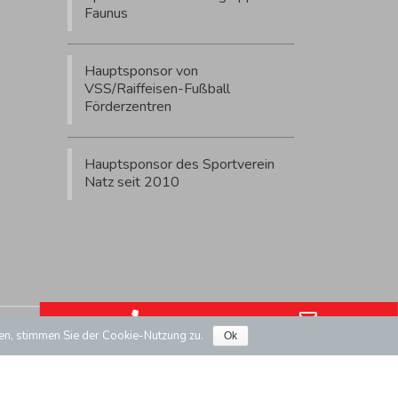
Faunus
Hauptsponsor von
VSS/Raiffeisen-Fußball
Förderzentren
Hauptsponsor des Sportverein
Natz seit 2010
Phone Number for calling
Email Ad
Mwst Nr/P. IVA.: IT02732080219
fen, stimmen Sie der Cookie-Nutzung zu.
Ok