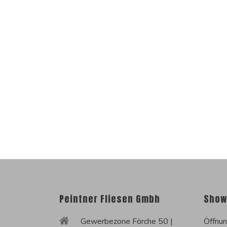
Peintner Fliesen Gmbh
Show
Gewerbezone Förche 50 |
Öffnun