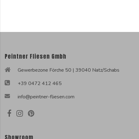
Peintner Fliesen Gmbh
Gewerbezone Förche 50 | 39040 Natz/Schabs
+39 0472 412 465
info@peintner-fliesen.com
Showroom