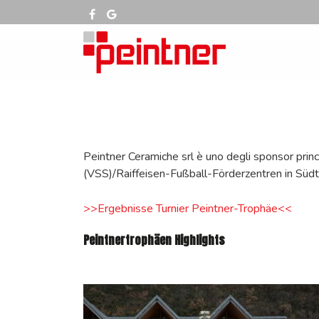
Peintner Ceramiche srl è uno degli sponsor princ
(VSS)/Raiffeisen-Fußball-Förderzentren in Südt
>>Ergebnisse Turnier Peintner-Trophäe<<
Peintnertrophäen Highlights