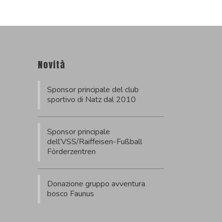
Novità
Sponsor principale del club
sportivo di Natz dal 2010
Sponsor principale
dell’VSS/Raiffeisen-Fußball
Förderzentren
Donazione gruppo avventura
bosco Faunus