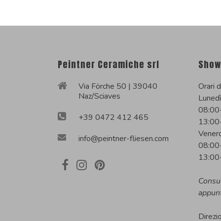
Peintner Ceramiche srl
Show
Via Förche 50 | 39040
Orari d
Naz/Sciaves
Lunedì
08:00
+39 0472 412 465
13:00
Venerd
info@peintner-fliesen.com
08:00
13:00
Consu
appun
Direzi