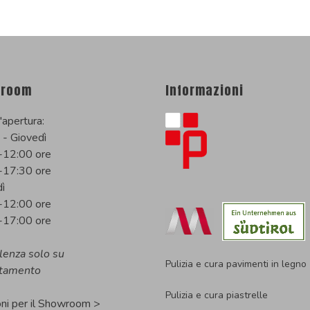
room
Informazioni
'apertura:
 - Giovedì
-12:00 ore
-17:30 ore
ì
-12:00 ore
-17:00 ore
lenza solo su
Pulizia e cura pavimenti in legno
tamento
Pulizia e cura piastrelle
oni per il Showroom >